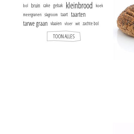
kleinbrood
bruin
cake
gebak
bol
koek
taarten
taart
meergranen
slagroom
tarwe graan
vlaaien
zachte bol
vloer
wit
TOON ALLES