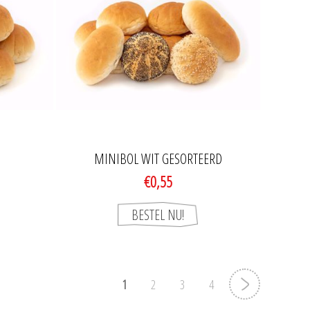
MINIBOL WIT GESORTEERD
€0,55
1
2
3
4