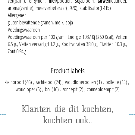
vet(palm), enzymen,
melk
poeder,
soja
bloem,
tarwe
moutmeel,
aroma(vanille), meelverbeteraar(E920), stabilisator(E415)
Allergenen
gluten bevattende granen, melk, soja
Voedingswaarden
Voedingswaarden per 100 gram : Energie 1087 Kj (260 Kcal), Vetten
6.5 g., Vetten verzadigd 1.2 g., Koolhydraten 38.0 g., Eiwitten 10.3 g.,
Zout 0.94 g.
Product labels
kleinbrood
(46)
,
zachte bol
(24)
,
woudloperbollen
(1)
,
bolletje
(15)
,
woudloper
(5)
,
bol
(16)
,
zonnepit
(2)
,
zonnebloempit
(2)
Klanten die dit kochten,
kochten ook..