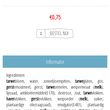
€0,75
Informatie
Ingrediënten
tarwe
bloem, water, zonnebloempitten,
tarwe
gluten, gist,
gerst
emoutmeel, gierst,
tarwe
zemelen, weipermeaat (
melk
),
lijnzaad, antiklontermiddel(E170), dextrose, zout,
tarwe
vlokken,
haver
vlokken,
gerst
evlokken, weipoeder (
melk
), suiker,
plantaardige olie(raapzaad), emulgator(E481), plantaardig