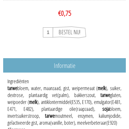
€0,75
Informatie
Ingrediënten
tarwe
bloem, water, maanzaad, gist, weipermeaat (
melk
), suiker,
dextrose, plantaardig vet(palm), bakkerszout,
tarwe
gluten,
weipoeder (
melk
), antiklontermiddel(E535, E170), emulgator(E481,
E471, E482), plantaardige olie(raapzaad),
soja
bloem,
invertsuikerstroop,
tarwe
moutmeel, enzymen, kaliumjodide,
geîactiveerde gist, aroma(vanille, boter), meelverbeteraar(E920)