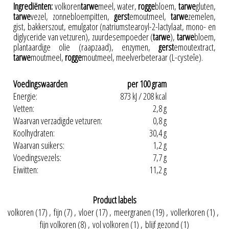
Ingrediënten:
volkoren
tarwe
meel, water,
rogge
bloem,
tarwe
gluten,
tarwe
vezel, zonnebloempitten,
gerst
emoutmeel,
tarwe
zemelen,
gist, bakkerszout, emulgator (natriumstearoyl-2-lactylaat, mono- en
diglyceride van vetzuren), zuurdesempoeder (
tarwe
),
tarwe
bloem,
plantaardige olie (raapzaad), enzymen,
gerst
emoutextract,
tarwe
moutmeel,
rogge
moutmeel, meelverbeteraar (L-cysteîe).
Voedingswaarden
per 100 gram
Energie:
873 kJ / 208 kcal
Vetten:
2,8 g
Waarvan verzadigde vetzuren:
0,8 g
Koolhydraten:
30,4 g
Waarvan suikers:
1,2 g
Voedingsvezels:
7,7 g
Eiwitten:
11,2 g
Product labels
volkoren
(17)
,
fijn
(7)
,
vloer
(17)
,
meergranen
(19)
,
vollerkoren
(1)
,
fijn volkoren
(8)
,
vol volkoren
(1)
,
blijf gezond
(1)