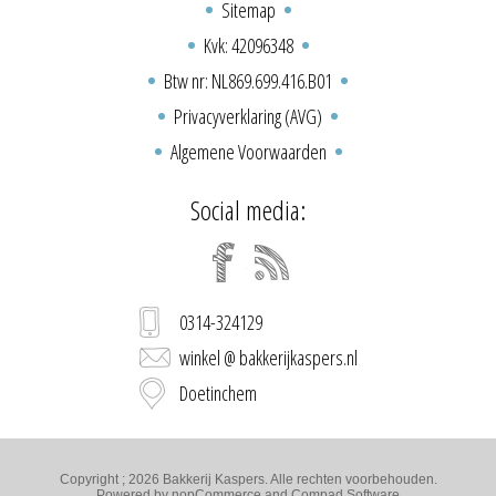
Sitemap
Kvk: 42096348
Btw nr: NL869.699.416.B01
Privacyverklaring (AVG)
Algemene Voorwaarden
Social media:
0314-324129
winkel @ bakkerijkaspers.nl
Doetinchem
Copyright ; 2026 Bakkerij Kaspers. Alle rechten voorbehouden.
Powered by
nopCommerce
and
Compad Software