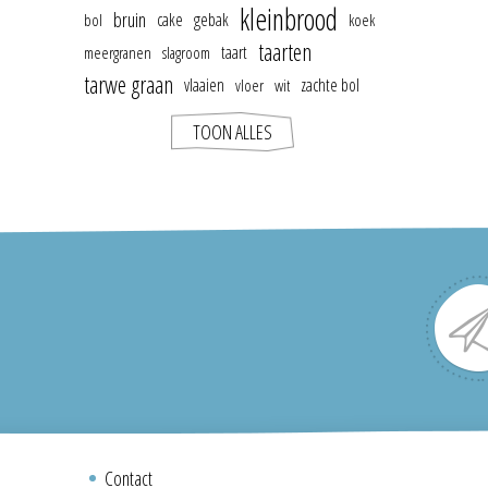
kleinbrood
bruin
cake
gebak
bol
koek
taarten
taart
meergranen
slagroom
tarwe graan
vlaaien
zachte bol
vloer
wit
TOON ALLES
Contact