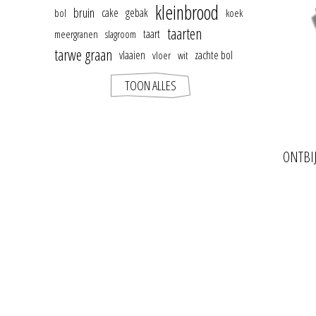
kleinbrood
bruin
cake
gebak
bol
koek
taarten
taart
meergranen
slagroom
tarwe graan
vlaaien
zachte bol
vloer
wit
TOON ALLES
ONTBI