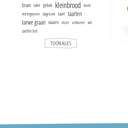
kleinbrood
bruin
cake
gebak
koek
taarten
taart
meergranen
slagroom
tarwe graan
vlaaien
vloer
volkoren
wit
zachte bol
TOON ALLES