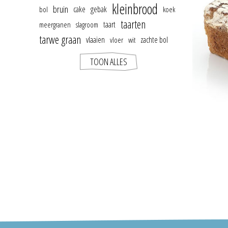
kleinbrood
bruin
cake
gebak
bol
koek
taarten
taart
meergranen
slagroom
tarwe graan
vlaaien
zachte bol
vloer
wit
TOON ALLES