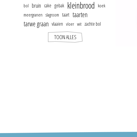
kleinbrood
bruin
cake
gebak
bol
koek
taarten
taart
meergranen
slagroom
tarwe graan
vlaaien
zachte bol
vloer
wit
TOON ALLES