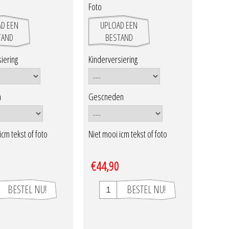
Foto
D EEN
UPLOAD EEN
TAND
BESTAND
iering
Kinderversiering
n
Gescneden
icm tekst of foto
Niet mooi icm tekst of foto
€44,90