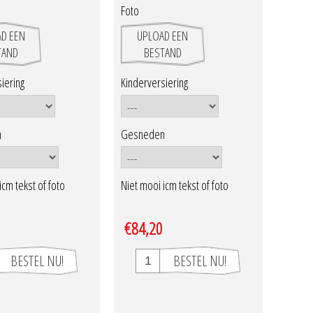
Foto
D EEN
UPLOAD EEN
TAND
BESTAND
iering
Kinderversiering
n
Gesneden
icm tekst of foto
Niet mooi icm tekst of foto
€84,20