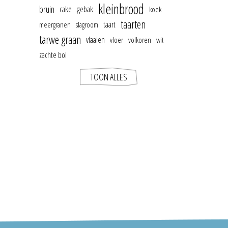
kleinbrood
bruin
cake
gebak
koek
taarten
taart
meergranen
slagroom
tarwe graan
vlaaien
vloer
volkoren
wit
zachte bol
TOON ALLES