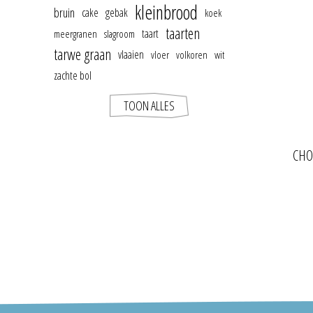
kleinbrood
bruin
cake
gebak
koek
taarten
taart
meergranen
slagroom
tarwe graan
vlaaien
vloer
volkoren
wit
zachte bol
TOON ALLES
CHO