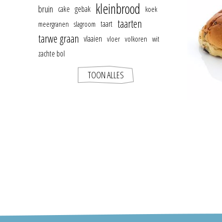
kleinbrood
bruin
cake
gebak
koek
taarten
taart
meergranen
slagroom
tarwe graan
vlaaien
vloer
volkoren
wit
zachte bol
TOON ALLES