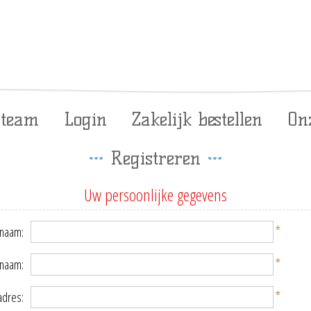
 team
Login
Zakelijk bestellen
On
Registreren
Uw persoonlijke gegevens
*
naam:
*
rnaam:
*
adres: