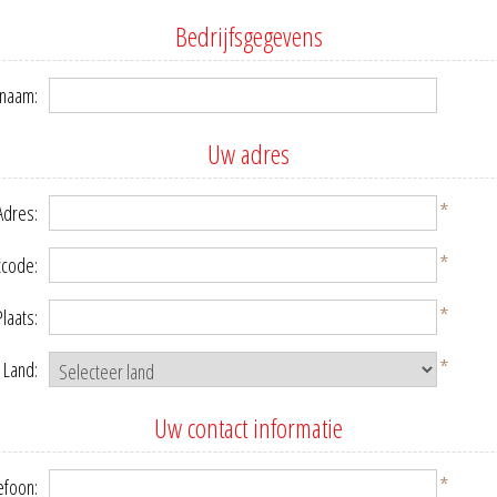
Bedrijfsgegevens
snaam:
Uw adres
*
Adres:
*
tcode:
*
Plaats:
*
Land:
Uw contact informatie
*
efoon: