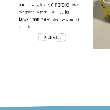
kleinbrood
bruin
cake
gebak
koek
taarten
taart
meergranen
slagroom
tarwe graan
vlaaien
vloer
volkoren
wit
zachte bol
TOON ALLES