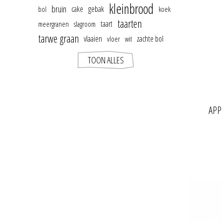
kleinbrood
bruin
cake
gebak
bol
koek
taarten
taart
meergranen
slagroom
tarwe graan
vlaaien
zachte bol
vloer
wit
TOON ALLES
APP