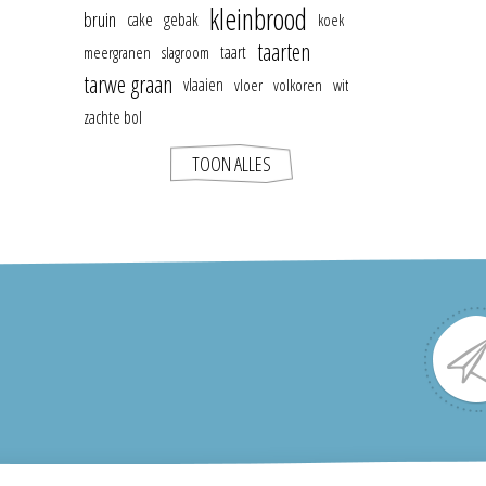
kleinbrood
bruin
cake
gebak
koek
taarten
taart
meergranen
slagroom
tarwe graan
vlaaien
vloer
volkoren
wit
zachte bol
TOON ALLES