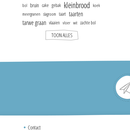
kleinbrood
bruin
cake
gebak
bol
koek
taarten
taart
meergranen
slagroom
tarwe graan
vlaaien
zachte bol
vloer
wit
TOON ALLES
Contact