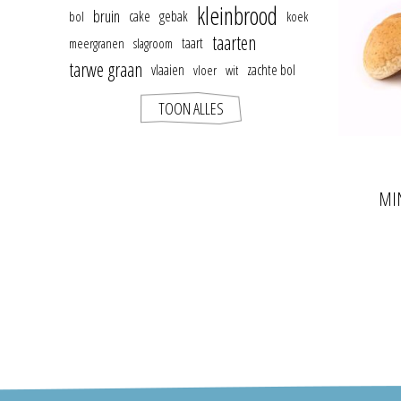
kleinbrood
bruin
cake
gebak
bol
koek
taarten
taart
meergranen
slagroom
tarwe graan
vlaaien
zachte bol
vloer
wit
TOON ALLES
MI