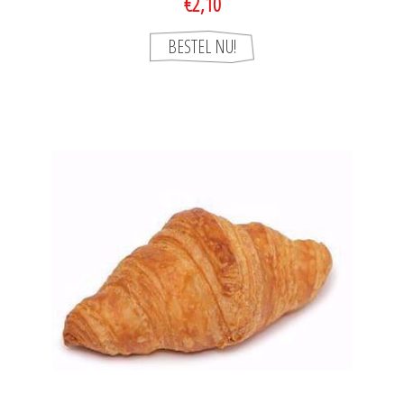
€2,10