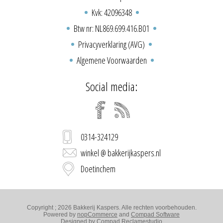
Kvk: 42096348
Btw nr: NL869.699.416.B01
Privacyverklaring (AVG)
Algemene Voorwaarden
Social media:
0314-324129
winkel @ bakkerijkaspers.nl
Doetinchem
Copyright ; 2026 Bakkerij Kaspers. Alle rechten voorbehouden.
Powered by
nopCommerce
and
Compad Software
Designed by
Compad Reclamestudio