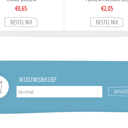
€0,65
€2,05
NIEUWSBRIEF