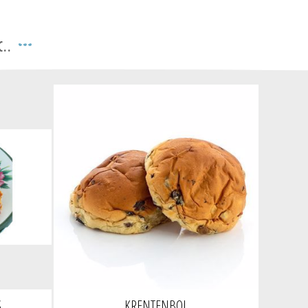
..
S
KRENTENBOL