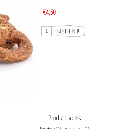
€4,50
Product labels
koekjes
(11)
,
krakelingen
(1)