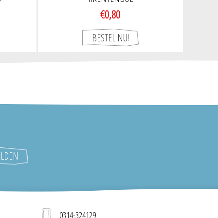
€0,80
0314-324129