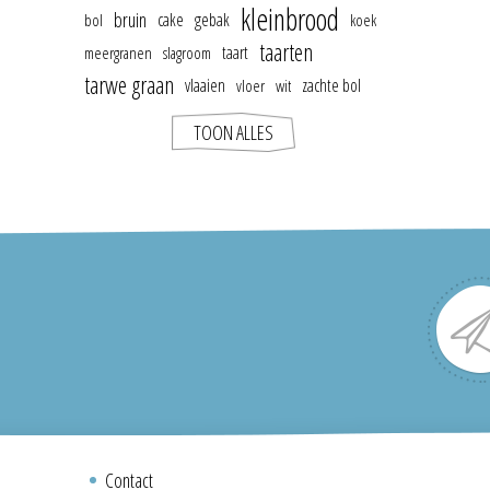
kleinbrood
bruin
cake
gebak
bol
koek
taarten
taart
meergranen
slagroom
tarwe graan
vlaaien
zachte bol
vloer
wit
TOON ALLES
Contact