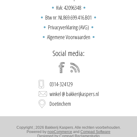
Kvk: 42096348
Btw nr: NL869.699.416.B01
Privacyverklaring (AVG)
Algemene Voorwaarden
Social media:
0314-324129
winkel @ bakkerijkaspers.nl
Doetinchem
Copyright ; 2026 Bakkerij Kaspers. Alle rechten voorbehouden.
Powered by
nopCommerce
and
Compad Software
Designed by
Compad Reclamestudio