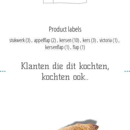
Product labels
stukwerk
(3)
,
appelflap
(2)
,
kersen
(10)
,
kers
(3)
,
victoria
(1)
,
kersenflap
(1)
,
flap
(1)
Klanten die dit kochten,
kochten ook..