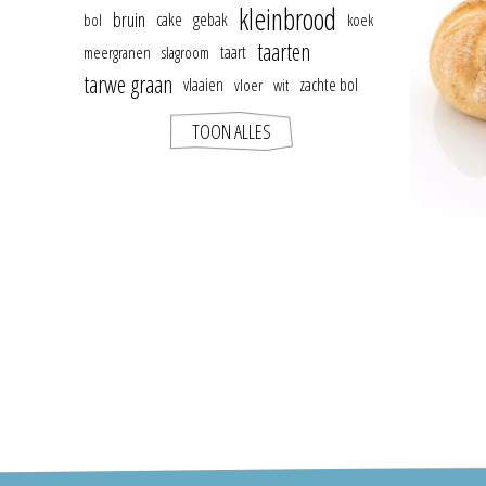
kleinbrood
bruin
cake
gebak
bol
koek
taarten
taart
meergranen
slagroom
tarwe graan
vlaaien
zachte bol
vloer
wit
TOON ALLES