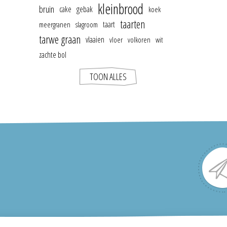
kleinbrood
bruin
cake
gebak
koek
taarten
taart
meergranen
slagroom
tarwe graan
vlaaien
vloer
volkoren
wit
zachte bol
TOON ALLES