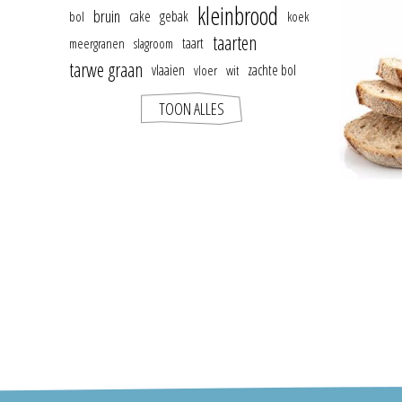
kleinbrood
bruin
cake
gebak
bol
koek
taarten
taart
meergranen
slagroom
tarwe graan
vlaaien
zachte bol
vloer
wit
TOON ALLES