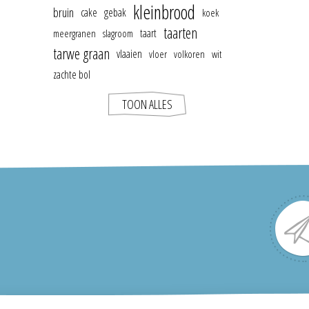
kleinbrood
bruin
cake
gebak
koek
taarten
taart
meergranen
slagroom
tarwe graan
vlaaien
vloer
volkoren
wit
zachte bol
TOON ALLES