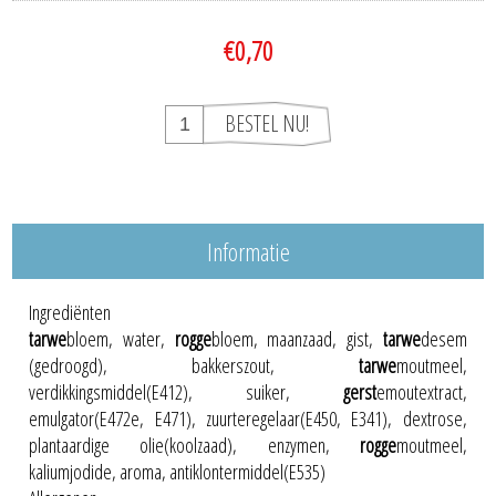
€0,70
Informatie
Ingrediënten
tarwe
bloem, water,
rogge
bloem, maanzaad, gist,
tarwe
desem
(gedroogd), bakkerszout,
tarwe
moutmeel,
verdikkingsmiddel(E412), suiker,
gerst
emoutextract,
emulgator(E472e, E471), zuurteregelaar(E450, E341), dextrose,
plantaardige olie(koolzaad), enzymen,
rogge
moutmeel,
kaliumjodide, aroma, antiklontermiddel(E535)