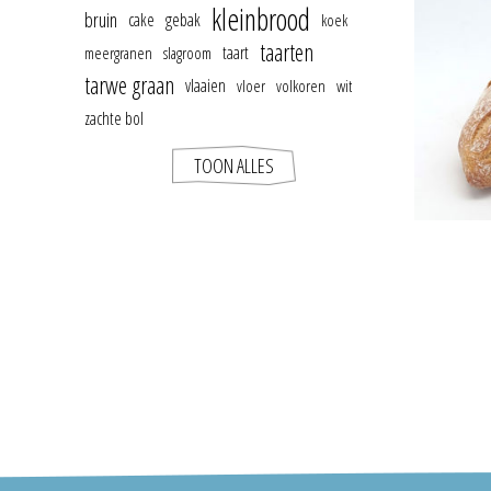
kleinbrood
bruin
cake
gebak
koek
taarten
taart
meergranen
slagroom
tarwe graan
vlaaien
vloer
volkoren
wit
zachte bol
TOON ALLES