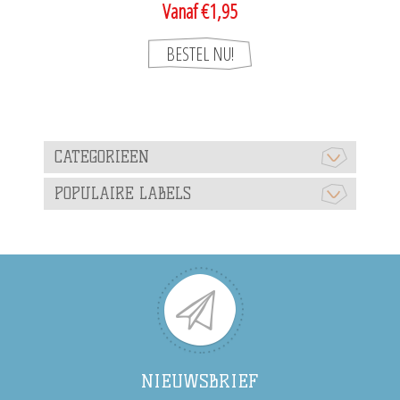
Vanaf €1,95
CATEGORIEEN
POPULAIRE LABELS
NIEUWSBRIEF