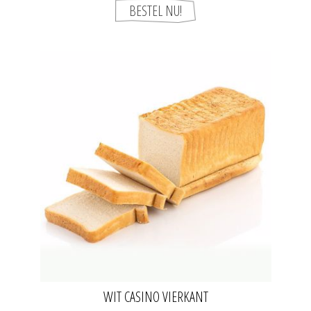
WIT CASINO VIERKANT