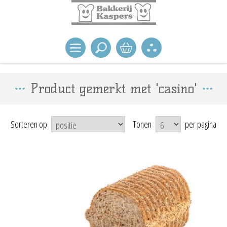
Product gemerkt met 'casino'
Sorteren op
Tonen
per pagina