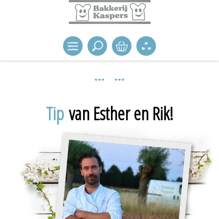
Tip
van Esther en Rik!