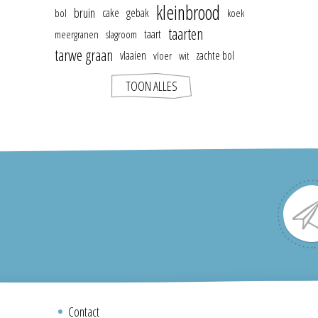
kleinbrood
bruin
cake
gebak
bol
koek
taarten
taart
meergranen
slagroom
tarwe graan
vlaaien
zachte bol
vloer
wit
TOON ALLES
Contact