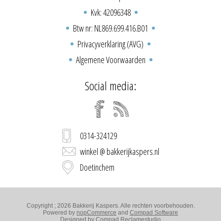
Kvk: 42096348
Btw nr: NL869.699.416.B01
Privacyverklaring (AVG)
Algemene Voorwaarden
Social media:
0314-324129
winkel @ bakkerijkaspers.nl
Doetinchem
Copyright ; 2026 Bakkerij Kaspers. Alle rechten voorbehouden.
Powered by
nopCommerce
and
Compad Software
Designed by
Compad Reclamestudio