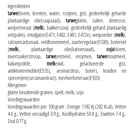
Ingrediënten
tarwe
bloem, krenten, water, rozijnen, gist, gedeeltelijk geharde
plantaardige olie(raapzaad),
tarwe
gluten, suiker, dextrose,
weipermeaat (
melk
), bakkerszout, gedeeltelijk gehard plantaardig
vet(palm), emulgator(E471, E482, E481, E472e), weipoeder (
melk
),
calciumcarbonaat, veldbonenmeel, zuurteregelaar(E500), botervet
(
melk
), plantaardige olie(katoenzaad),
soja
bloem,
invertsuikerstroop,
tarwe
zetmeel, enzymen,
tarwe
moutmeel,
kaliumjodide,
melk
eiwit, geîactiveerde gist,
antiklontermiddel(E535), aroma(citrus, boter), kruiden en
specerijen(curcumaextract), meelverbeteraar(E920)
Allergenen
gluten bevattende granen, spelt, melk, soja
Voedingswaarden
Voedingswaarden per 100 gram : Energie 1182 Kj (282 Kcal), Vetten
4.6 g., Vetten verzadigd 0.9 g., Koolhydraten 50.8 g., Eiwitten 7.4 g.,
Zout 0.77 g.