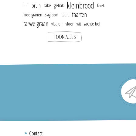
kleinbrood
bruin
cake
gebak
bol
koek
taarten
taart
meergranen
slagroom
tarwe graan
vlaaien
zachte bol
vloer
wit
TOON ALLES
Contact